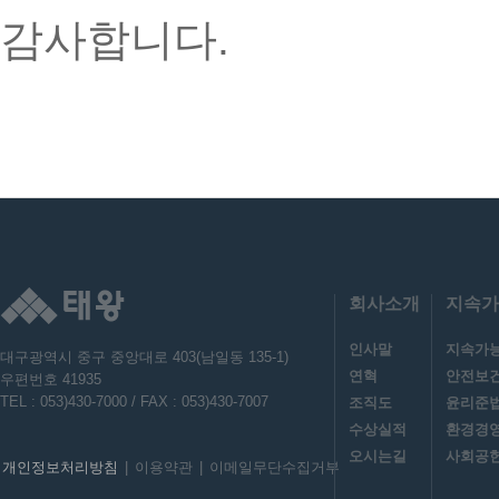
감사합니다.
회사소개
지속가
인사말
지속가
대구광역시 중구 중앙대로 403(남일동 135-1)
연혁
안전보
우편번호 41935
TEL : 053)430-7000 / FAX : 053)430-7007
조직도
윤리준
수상실적
환경경
오시는길
사회공헌
개인정보처리방침
|
이용약관
|
이메일무단수집거부