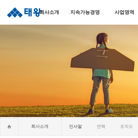
회사소개
지속가능경영
사업영역
인사말
지속가능경영
주택건설사업
연혁
안전보건경영
토목사업
조직도
윤리준법경영
건축사업
수상실적
환경경영
산업&환경설비
오시는길
사회공헌활동CSR
해외건설사업
회사소개
인사말
연혁
조직도